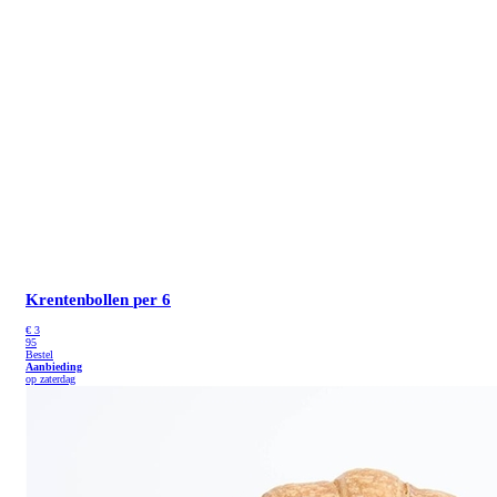
Krentenbollen
per 6
€
3
95
Bestel
Aanbieding
op zaterdag