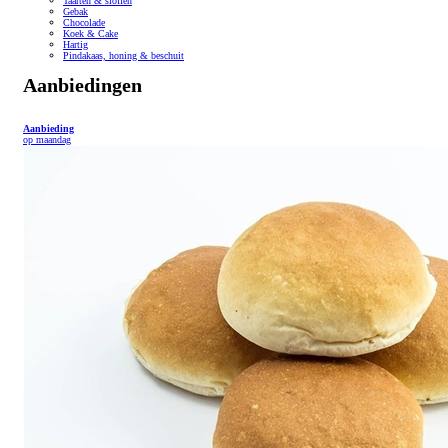
Taarten & sloffen
Gebak
Chocolade
Koek & Cake
Hartig
Pindakaas, honing & beschuit
Aanbiedingen
Aanbieding
op maandag